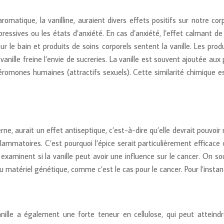
omatique, la vanilline, auraient divers effets positifs sur notre cor
ressives ou les états d’anxiété. En cas d’anxiété, l’effet calmant de 
ur le bain et produits de soins corporels sentent la vanille. Les pr
a vanille freine l’envie de sucreries. La vanille est souvent ajoutée 
héromones humaines (attractifs sexuels). Cette similarité chimique es
terne, aurait un effet antiseptique, c’est-à-dire qu’elle devrait pouvoir 
flammatoires. C’est pourquoi l’épice serait particulièrement efficace
xaminent si la vanille peut avoir une influence sur le cancer. On so
matériel génétique, comme c’est le cas pour le cancer. Pour l’instant,
ille a également une forte teneur en cellulose, qui peut atteind