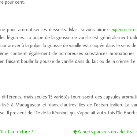
tre pour cent.
isine pour aromatiser les desserts. Mais si vous aimez
expérimenter
es légumes. La pulpe de la gousse de vanille est généralement utilis
ur arriver à la pulpe, la gousse de vanille est coupée dans le sens de 
ême contient également de nombreuses substances aromatiques, il 
faisant bouillir la gousse de vanille dans du lait ou de la crème. Le l
e différents, mais seules 15 variétés fournissent des capsules aromatiq
 cultivé à Madagascar et dans d’autres îles de l’océan Indien. La v
l provient de l’île de la Réunion, qui s’appelait autrefois l’île Bourb
ût et la texture ?
Yaourts pauvres en additifs : 