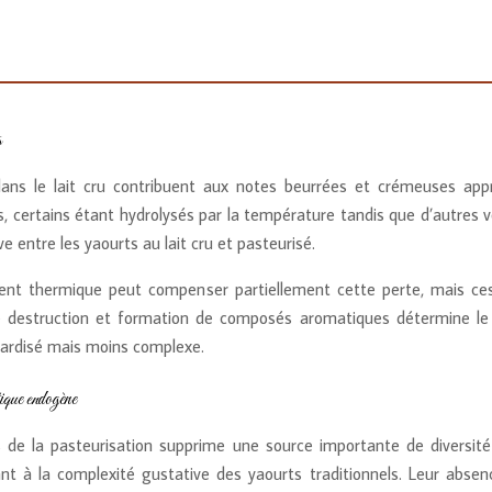
s
ns le lait cru contribuent aux notes beurrées et crémeuses appréc
s, certains étant hydrolysés par la température tandis que d’autres vo
e entre les yaourts au lait cru et pasteurisé.
ment thermique peut compenser partiellement cette perte, mais c
tre destruction et formation de composés aromatiques détermine le p
ardisé mais moins complexe.
tique endogène
rs de la pasteurisation supprime une source importante de diversit
nt à la complexité gustative des yaourts traditionnels. Leur absen