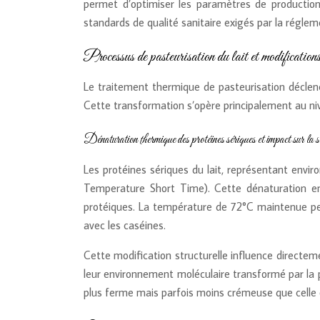
permet d’optimiser les paramètres de productio
standards de qualité sanitaire exigés par la réglem
Processus de pasteurisation du lait et modifications
Le traitement thermique de pasteurisation déclenc
Cette transformation s’opère principalement au niv
Dénaturation thermique des protéines sériques et impact sur la s
Les protéines sériques du lait, représentant envi
Temperature Short Time). Cette dénaturation ent
protéiques. La température de 72°C maintenue pend
avec les caséines.
Cette modification structurelle influence directem
leur environnement moléculaire transformé par la 
plus ferme mais parfois moins crémeuse que celle o