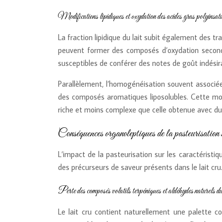
Modifications lipidiques et oxydation des acides gras polyinsat
La fraction lipidique du lait subit également des tr
peuvent former des composés d’oxydation secondai
susceptibles de conférer des notes de goût indésir
Parallèlement, l’homogénéisation souvent associée 
des composés aromatiques liposolubles. Cette modi
riche et moins complexe que celle obtenue avec du
Conséquences organoleptiques de la pasteurisation s
L’impact de la pasteurisation sur les caractéristi
des précurseurs de saveur présents dans le lait cru
Perte des composés volatils terpéniques et aldéhydes naturels du 
Le lait cru contient naturellement une palette 