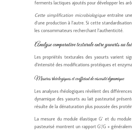
ferments lactiques ajoutés pour développer les ar
Cette simplification microbiologique
entraîne une
d’une production à l’autre. Si cette standardisat
les consommateurs recherchant l’authenticité.
Analyse comparative texturale entre yaourts au lait 
Les propriétés texturales des yaourts varient sig
d’intensité des modifications protéiques et enzym
Mesures rhéologiques et coefficient de viscosité dynamique
Les analyses rhéologiques révèlent des différences 
dynamique des yaourts au lait pasteurisé présent
résulte de la dénaturation plus poussée des protéin
La mesure du module élastique G’ et du module v
pasteurisé montrent un rapport G’/G » généralement