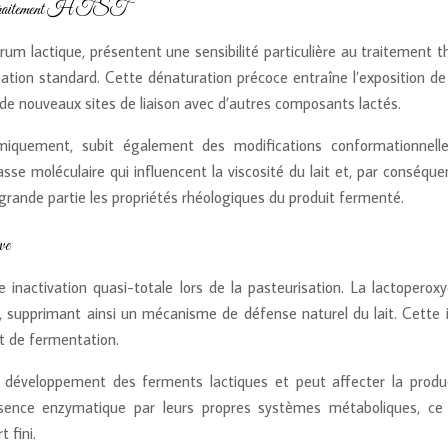
 sous traitement HTST
érum lactique, présentent une sensibilité particulière au traitement
isation standard. Cette dénaturation précoce entraîne l’exposition
t de nouveaux sites de liaison avec d’autres composants lactés.
rmiquement, subit également des modifications conformationnelles
e moléculaire qui influencent la viscosité du lait et, par conséquent
grande partie les propriétés rhéologiques du produit fermenté.
ve
 inactivation quasi-totale lors de la pasteurisation. La lactoperox
e, supprimant ainsi un mécanisme de défense naturel du lait. Cette 
at de fermentation.
e développement des ferments lactiques et peut affecter la prod
sence enzymatique par leurs propres systèmes métaboliques, ce q
 fini.