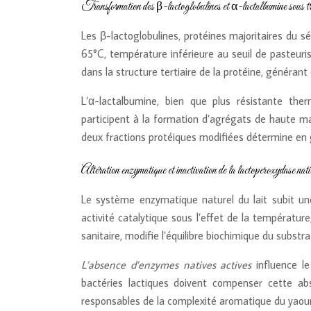
Transformation des β-lactoglobulines et α-lactalbumine
Les β-lactoglobulines, protéines majoritaires du s
65°C, température inférieure au seuil de pasteur
dans la structure tertiaire de la protéine, généran
L’α-lactalbumine, bien que plus résistante the
participent à la formation d’agrégats de haute mass
deux fractions protéiques modifiées détermine en 
Altération enzymatique et inactivation de la lactoperoxydase nati
Le système enzymatique naturel du lait subit une
activité catalytique sous l’effet de la températur
sanitaire, modifie l’équilibre biochimique du substr
L’absence d’enzymes natives actives
influence l
bactéries lactiques doivent compenser cette ab
responsables de la complexité aromatique du yaourt