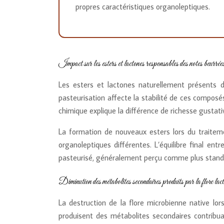
propres caractéristiques organoleptiques.
Impact sur les esters et lactones responsables des notes beurrée
Les esters et lactones naturellement présents da
pasteurisation affecte la stabilité de ces composé
chimique explique la différence de richesse gustativ
La formation de nouveaux esters lors du traite
organoleptiques différentes. L’équilibre final en
pasteurisé, généralement perçu comme plus stand
Diminution des métabolites secondaires produits par la flore lac
La destruction de la flore microbienne native lo
produisent des métabolites secondaires contribua