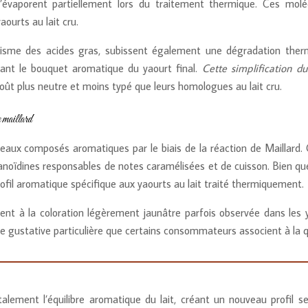
’évaporent partiellement lors du traitement thermique. Ces molécu
ourts au lait cru.
isme des acides gras, subissent également une dégradation thermi
ssant le bouquet aromatique du yaourt final.
Cette simplification d
oût plus neutre et moins typé que leurs homologues au lait cru.
 maillard
aux composés aromatiques par le biais de la réaction de Maillard. C
lanoïdines responsables de notes caramélisées et de cuisson. Bien q
profil aromatique spécifique aux yaourts au lait traité thermiquement.
ment à la coloration légèrement jaunâtre parfois observée dans les 
re gustative particulière que certains consommateurs associent à la qua
ment l’équilibre aromatique du lait, créant un nouveau profil sens