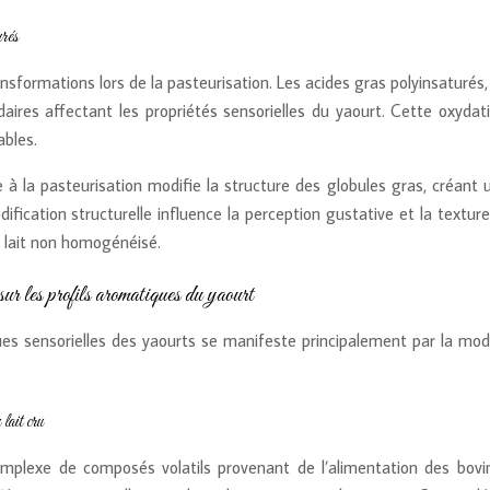
urés
ansformations lors de la pasteurisation. Les acides gras polyinsaturés
res affectant les propriétés sensorielles du yaourt. Cette oxydat
ables.
à la pasteurisation modifie la structure des globules gras, créant u
fication structurelle influence la perception gustative et la textu
 lait non homogénéisé.
ur les profils aromatiques du yaourt
ques sensorielles des yaourts se manifeste principalement par la mod
.
lait cru
complexe de composés volatils provenant de l’alimentation des bov