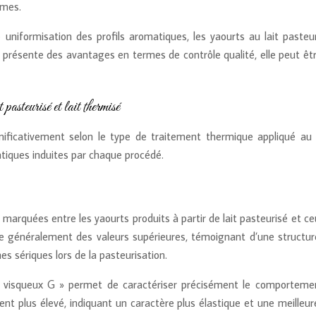
ômes.
 uniformisation des profils aromatiques, les yaourts au lait pasteur
ion présente des avantages en termes de contrôle qualité, elle peut
pasteurisé et lait thermisé
nificativement selon le type de traitement thermique appliqué au la
atiques induites par chaque procédé.
marquées entre les yaourts produits à partir de lait pasteurisé et ceux
e généralement des valeurs supérieures, témoignant d’une structure
es sériques lors de la pasteurisation.
isqueux G » permet de caractériser précisément le comportement 
 plus élevé, indiquant un caractère plus élastique et une meilleure