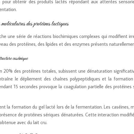
n pour obtenir des produits lactés répondant aux attentes sensor
entation.
 moléculaires des protéines lactiques
he une série de réactions biochimiques complexes qui modifient irr
eau des protéines, des lipides et des enzymes présents naturellement 
tructure caséinique
ron 20% des protéines totales, subissent une dénaturation significat
raîne le dépliement des chaînes polypeptidiques et la formation
ant 15 secondes provoque la coagulation partielle des protéines sér
ent la formation du gel lacté lors de la fermentation. Les caséines, 
présence de protéines sériques dénaturées. Cette interaction modif
btenue avec du lait cru.