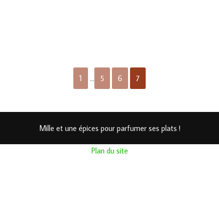
1
…
5
6
7
Mille et une épices pour parfumer ses plats !
Plan du site