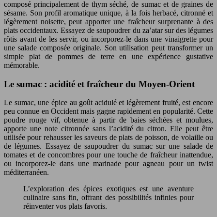
composé principalement de thym séché, de sumac et de graines de
sésame. Son profil aromatique unique, à la fois herbacé, citronné et
légèrement noisette, peut apporter une fraîcheur surprenante à des
plats occidentaux. Essayez de saupoudrer du za’atar sur des légumes
rôtis avant de les servir, ou incorporez-le dans une vinaigrette pour
une salade composée originale. Son utilisation peut transformer un
simple plat de pommes de terre en une expérience gustative
mémorable.
Le sumac : acidité et fraîcheur du Moyen-Orient
Le sumac, une épice au goût acidulé et légèrement fruité, est encore
peu connue en Occident mais gagne rapidement en popularité. Cette
poudre rouge vif, obtenue à partir de baies séchées et moulues,
apporte une note citronnée sans l’acidité du citron. Elle peut être
utilisée pour rehausser les saveurs de plats de poisson, de volaille ou
de légumes. Essayez de saupoudrer du sumac sur une salade de
tomates et de concombres pour une touche de fraîcheur inattendue,
ou incorporez-le dans une marinade pour agneau pour un twist
méditerranéen.
L’exploration des épices exotiques est une aventure
culinaire sans fin, offrant des possibilités infinies pour
réinventer vos plats favoris.