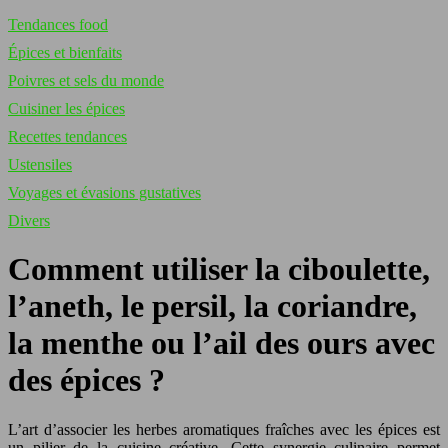
Tendances food
Épices et bienfaits
Poivres et sels du monde
Cuisiner les épices
Recettes tendances
Ustensiles
Voyages et évasions gustatives
Divers
Comment utiliser la ciboulette,
l’aneth, le persil, la coriandre,
la menthe ou l’ail des ours avec
des épices ?
L’art d’associer les herbes aromatiques fraîches avec les épices est
un pilier de la cuisine créative. Cette synergie culinaire permet