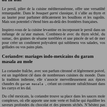
Le persil, pilier de la cuisine méditerranéenne, offre une versatilité
remarquable. Dans le
bouquet garni
classique, il s’allie au thym et
au laurier pour parfumer délicatement les bouillons et les ragoûts.
Mais son potentiel s’étend bien au-delà des frontières françaises.
Inspirez-vous de la cuisine levantine en incorporant le persil dans un
mélange de za’atar maison. Combinez-le avec du thym séché, du
sumac, des graines de sésame torréfiées et une pincée de sel de mer
pour créer un condiment polyvalent qui sublimera vos salades, vos
grillades ou vos pains plats.
Coriandre: mariages indo-mexicains du garam
masala au mole
La coriandre fraîche, avec son parfum citronné et légèrement poivré,
est un ingrédient clé dans de nombreuses cuisines du monde. Dans
la tradition indienne, elle s’associe merveilleusement aux épices
chaudes du
, créant un contraste rafraîchissant dans
garam masala
les currys et les dal.
Du côté mexicain, la coriandre trouve sa place dans les sauces mole
complexes, où elle apporte une note verte et fraîche qui équilibre les
saveurs profondes du chocolat et des piments séchés. N’hésitez pas