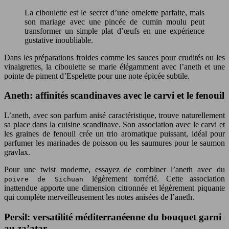
La ciboulette est le secret d’une omelette parfaite, mais
son mariage avec une pincée de cumin moulu peut
transformer un simple plat d’œufs en une expérience
gustative inoubliable.
Dans les préparations froides comme les sauces pour crudités ou les
vinaigrettes, la ciboulette se marie élégamment avec l’aneth et une
pointe de piment d’Espelette pour une note épicée subtile.
Aneth: affinités scandinaves avec le carvi et le fenouil
L’aneth, avec son parfum anisé caractéristique, trouve naturellement
sa place dans la cuisine scandinave. Son association avec le carvi et
les graines de fenouil crée un trio aromatique puissant, idéal pour
parfumer les marinades de poisson ou les saumures pour le saumon
gravlax.
Pour une twist moderne, essayez de combiner l’aneth avec du
légèrement torréfié. Cette association
poivre de Sichuan
inattendue apporte une dimension citronnée et légèrement piquante
qui complète merveilleusement les notes anisées de l’aneth.
Persil: versatilité méditerranéenne du bouquet garni
au za’atar