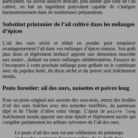
particulière. Sa saveur alliacée délicate, plus subtile que celle de l’ail
cultivé, en fait un ingrédient polyvalent capable de s’intégrer
harmonieusement dans de nombreuses préparations.
Substitut printanier de l’ail cultivé dans les mélanges
d’épices
L’ail des ours séché et réduit en poudre peut remplacer
avantageusement l’ail dans vos mélanges d’épices maison. Son goût
plus doux et légèrement herbacé apporte une dimension nouvelle
aux
zaatar
,
dukkah
ou autres mélanges méditerranéens. Essayez de
l’incorporer à votre prochain mélange pour grillade en le combinant
avec du paprika fumé, du thym séché et du poivre noir fraîchement
moulu.
Pesto forestier: ail des ours, noisettes et poivre long
Pour un pesto original aux saveurs des sous-bois, mixez des feuilles
d’ail des ours fraîches avec des noisettes torréfiées, du parmesan
râpé et de l’huile d’olive extra vierge. L’ajout de
poivre long
fraîchement moulu apporte une note épicée et légèrement sucrée qui
complète parfaitement les arômes sylvestres de l’ail des ours.
Le pesto d’ail des ours est une célébration du printemps