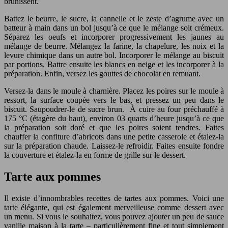
brunissent.
Battez le beurre, le sucre, la cannelle et le zeste d’agrume avec un
batteur à main dans un bol jusqu’à ce que le mélange soit crémeux.
Séparez les oeufs et incorporer progressivement les jaunes au
mélange de beurre. Mélangez la farine, la chapelure, les noix et la
levure chimique dans un autre bol. Incorporer le mélange au biscuit
par portions. Battre ensuite les blancs en neige et les incorporer à la
préparation. Enfin, versez les gouttes de chocolat en remuant.
Versez-la dans le moule à charnière. Placez les poires sur le moule à
ressort, la surface coupée vers le bas, et pressez un peu dans le
biscuit. Saupoudrer-le de sucre brun. À cuire au four préchauffé à
175 °C (étagère du haut), environ 03 quarts d’heure jusqu’à ce que
la préparation soit doré et que les poires soient tendres. Faites
chauffer la confiture d’abricots dans une petite casserole et étalez-la
sur la préparation chaude. Laissez-le refroidir. Faites ensuite fondre
la couverture et étalez-la en forme de grille sur le dessert.
Tarte aux pommes
Il existe d’innombrables recettes de tartes aux pommes. Voici une
tarte élégante, qui est également merveilleuse comme dessert avec
un menu. Si vous le souhaitez, vous pouvez ajouter un peu de sauce
vanille maison à la tarte – particulièrement fine et tout simplement